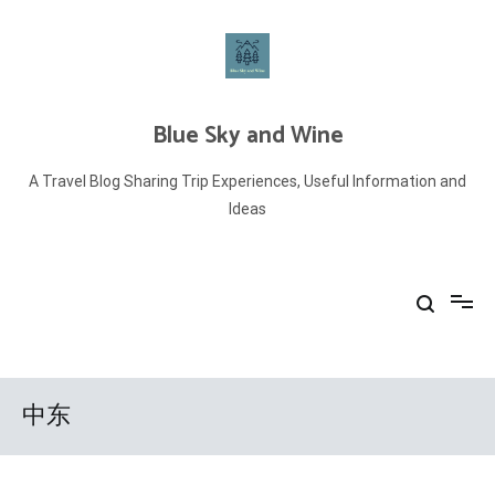
Skip
to
content
Blue Sky and Wine
A Travel Blog Sharing Trip Experiences, Useful Information and
Ideas
中东