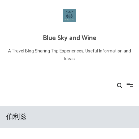
Skip
to
content
Blue Sky and Wine
A Travel Blog Sharing Trip Experiences, Useful Information and
Ideas
伯利兹