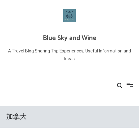
Skip
to
content
Blue Sky and Wine
A Travel Blog Sharing Trip Experiences, Useful Information and
Ideas
加拿大