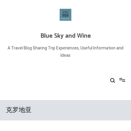
Skip
to
content
Blue Sky and Wine
A Travel Blog Sharing Trip Experiences, Useful Information and
Ideas
克罗地亚