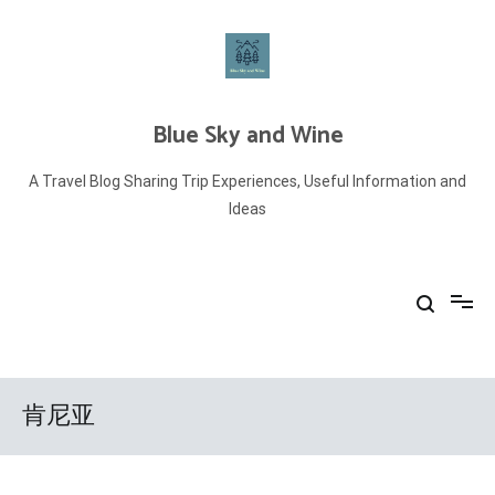
Skip
to
content
Blue Sky and Wine
A Travel Blog Sharing Trip Experiences, Useful Information and
Ideas
肯尼亚