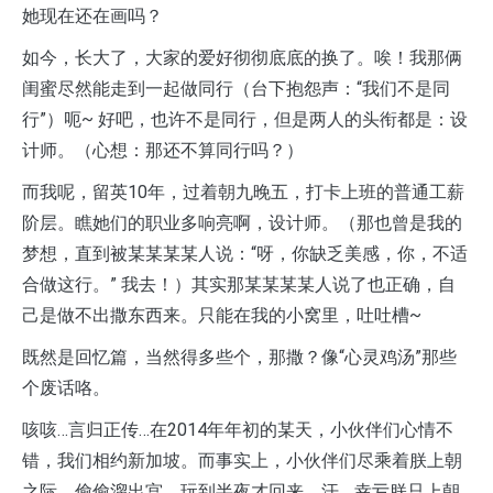
她现在还在画吗？
如今，长大了，大家的爱好彻彻底底的换了。唉！我那俩
闺蜜尽然能走到一起做同行（台下抱怨声：“我们不是同
行”）呃~ 好吧，也许不是同行，但是两人的头衔都是：设
计师。（心想：那还不算同行吗？）
而我呢，留英10年，过着朝九晚五，打卡上班的普通工薪
阶层。瞧她们的职业多响亮啊，设计师。（那也曾是我的
梦想，直到被某某某某人说：“呀，你缺乏美感，你，不适
合做这行。” 我去！）其实那某某某某人说了也正确，自
己是做不出撒东西来。只能在我的小窝里，吐吐槽~
既然是回忆篇，当然得多些个，那撒？像“心灵鸡汤”那些
个废话咯。
咳咳…言归正传…在2014年年初的某天，小伙伴们心情不
错，我们相约新加坡。而事实上，小伙伴们尽乘着朕上朝
之际，偷偷溜出宫，玩到半夜才回来。汗… 幸亏朕只上朝