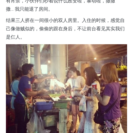
有宵禁，小伙伴们吵着说什么政变啦，暴动啦，撒撒
撒… 我只能退了房间。
结果三人挤在一间很小的双人房里。入住的时候，感觉自
己像做贼似的，偷偷的跟在身后，不让前台看见其实我们
是仨人。