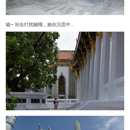
嘘~ 别去打扰她哦，她在沉思中…