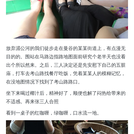
放弃湄公河的我们徒步走在曼谷的某某街道上，有点漫无
目的的。围站在马路边指路地图面前研究个老半天也没看
出个所以然来。之后，三人决定还是先安慰下自己的五脏
庙，打车去考山路找餐厅吃饭，凭着某某人的模糊记忆，
在没地图情况下找到了考山路路口。
坐下来喝过椰汁后，精神好了，顺便也解了闷热给带来的
不适感。再来张三人合照
看到一桌子的红咖喱，绿咖喱，口水流一地。