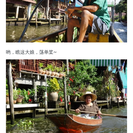
哟，瞧这大娘，荡单桨~