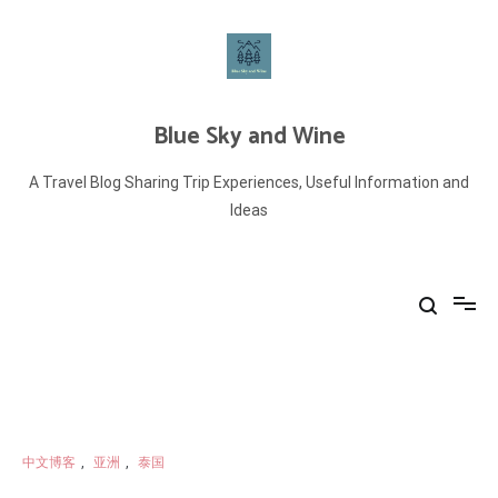
Skip
to
content
Blue Sky and Wine
A Travel Blog Sharing Trip Experiences, Useful Information and
Ideas
中文博客
,
亚洲
,
泰国