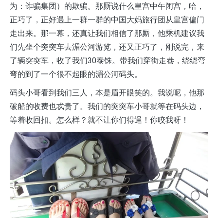
为：诈骗集团）的欺骗。那厮说什么皇宫中午闭宫，哈，
正巧了，正好遇上一群一群的中国大妈旅行团从皇宫偏门
走出来。那一幕，还真让我们相信了那厮，他乘机建议我
们先坐个突突车去湄公河游览，还又正巧了，刚说完，来
了辆突突车，收了我们30泰铢。带我们穿街走巷，绕绕弯
弯的到了一个很不起眼的湄公河码头。
码头小哥看到我们三人，本是眉开眼笑的。我说呢，他那
破船的收费也忒贵了。我们的突突车小哥就等在码头边，
等着收回扣。怎么样？就不让你们得逞！你咬我呀！