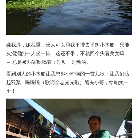
嫌我胖，嫌我重，没人可以和我平排去平衡小木船，只能
灰溜溜的一人坐一排，这还不带，不就回个头看美女嘛
～ 总是被船家吆喝着：别动，别动的。
看到别人的小木船让我想起小时候的一首儿歌：让我们荡
起双桨… 啦啦啦（歌词全忘光光啦）船夫小哥，给咱笑一
个！