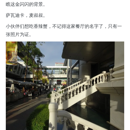
瞧这金闪闪的背景。
萨瓦迪卡，麦叔叔。
小伙伴们想吃香辣蟹，不记得这家餐厅的名字了，只有一
张照片为证。