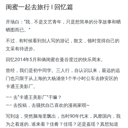
闺蜜一起去旅行 | 回忆篇
开场白：“我… 不是文艺青年，只是想简单的分享故事和晒
晒图而已。”
不过… 有时候看到别人写的游记，散文，顿时觉得自己的
文采有待进步。
回忆2014年5月和俩闺蜜在曼谷度过的快乐周末。
曾经，我们是初中同学。三人行，自认识以来，最远的远
门也只限于从上海的大杨浦坐1个半小时公车去静安区的
卡通王美影厂。
—– 去“卡通王美影厂”干嘛？
—– 去投稿，去骚扰自己喜欢的漫画家呗~
写到这，突然脑海里飘出，当时90年代末，风靡国内，我
为之着迷的…谁来着？佳肴？佳瑶？还是嘉瑶？真想知道